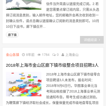
信件当外简直认链接完成订阅。2.若
是您需要点窜订阅内容，只需从头选
择订阅消息类别，输入邮件地址，您的邮箱外会再次收到收到一
封确认信件，请点击确认链接确认订阅新的消息类别即可。10月
10日下战书，廊下镇召开...
廊下镇
详细阅读
金山各镇
8年前
1784
0
上海金山
2018年上海市金山区廊下镇市级整合项目招聘3人
2018年上海市金山区廊下镇市级零合
项目聘请3人未发布，报名时间：
2018年9月6日行。华图事业单元当
考网出格拾掇了2018上海事业单元测
验通知布告，帮考生成功通过测验。
为鞭策廊下镇经济取社会成长，保量保量完成市级地盘零乱项目