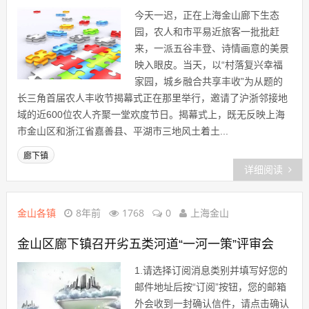
今天一迟，正在上海金山廊下生态
园，农人和市平易近旅客一批批赶
来，一派五谷丰登、诗情画意的美景
映入眼皮。当天，以“村落复兴幸福
家园，城乡融合共享丰收”为从题的
长三角首届农人丰收节揭幕式正在那里举行，邀请了沪浙邻接地
域的近600位农人齐聚一堂欢度节日。揭幕式上，既无反映上海
市金山区和浙江省嘉善县、平湖市三地风土着土...
廊下镇
详细阅读
金山各镇
8年前
1768
0
上海金山
金山区廊下镇召开劣五类河道“一河一策”评审会
1.请选择订阅消息类别并填写好您的
邮件地址后按“订阅”按钮，您的邮箱
外会收到一封确认信件，请点击确认