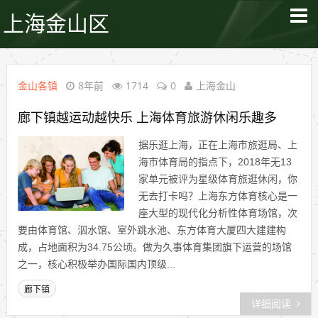
上海金山区
金山各镇
8年前
1714
0
上海金山
廊下镇越运动越快乐 上海体育旅游休闲乐趣多
据乐逛上海，正在上海市旅逛局、上
海市体育局的指点下，2018年无13
家单元被评为星级体育旅逛休闲，你
无去打卡吗？上海东方体育核心是一
座大型的现代化分析性体育场馆，次
要由体育馆、泅水馆、室外跳水池、东方体育大厦四大建建构
成，占地面积为34.75公顷。做为久事体育集团旗下运营的场馆
之一，核心积极举办国际国内顶级...
廊下镇
详细阅读