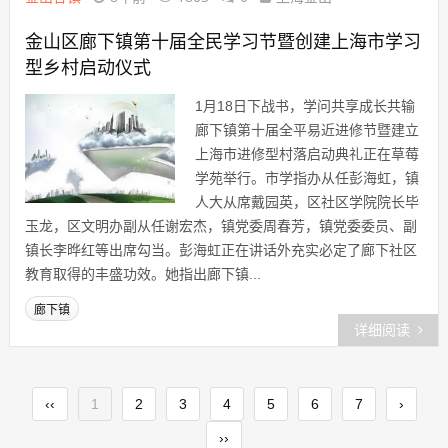
金山区廊下镇第十届全民学习节暨创建上海市学习
型乡村启动仪式
1月18日下战书，学问共享成长共输
廊下镇第十届全平易近进修节暨建立
上海市进修型村落启动典礼正在草莓
学苑举行。市学指办从任彭海虹，镇
人大从席戴园英，区社区学院院长毕
玉龙，区文明办副从任谢宏杰，镇党委周春芳，镇党委委员、副
镇长李晔红等出席勾当。彭海虹正在讲话外充实必定了廊下社区
教育取得的丰盛功效。她指出廊下镇...
廊下镇
详细阅读
‹‹
1
2
3
4
5
6
7
›
››