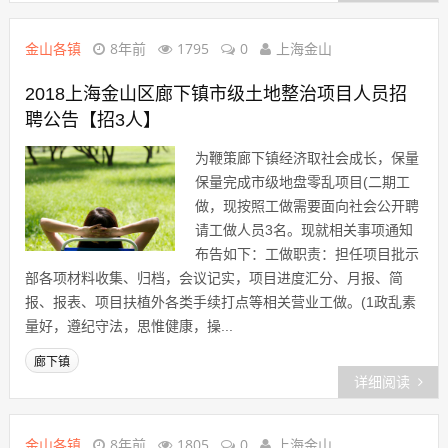
金山各镇
8年前
1795
0
上海金山
2018上海金山区廊下镇市级土地整治项目人员招
聘公告【招3人】
为鞭策廊下镇经济取社会成长，保量
保量完成市级地盘零乱项目(二期工
做，现按照工做需要面向社会公开聘
请工做人员3名。现就相关事项通知
布告如下：工做职责：担任项目批示
部各项材料收集、归档，会议记实，项目进度汇分、月报、简
报、报表、项目扶植外各类手续打点等相关营业工做。(1政乱素
量好，遵纪守法，思惟健康，操...
廊下镇
详细阅读
金山各镇
8年前
1805
0
上海金山