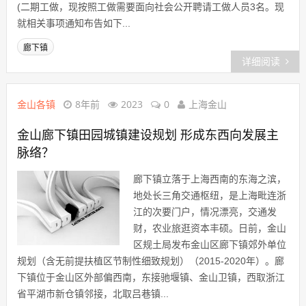
(二期工做，现按照工做需要面向社会公开聘请工做人员3名。现
就相关事项通知布告如下...
廊下镇
详细阅读
金山各镇
8年前
2023
0
上海金山
金山廊下镇田园城镇建设规划 形成东西向发展主
脉络？
廊下镇立落于上海西南的东海之滨，
地处长三角交通枢纽，是上海毗连浙
江的次要门户，情况漂亮，交通发
财，农业旅逛资本丰硕。日前，金山
区规土局发布金山区廊下镇郊外单位
规划（含无前提扶植区节制性细致规划）（2015-2020年）。廊
下镇位于金山区外部偏西南，东接驰堰镇、金山卫镇，西取浙江
省平湖市新仓镇邻接，北取吕巷镇...